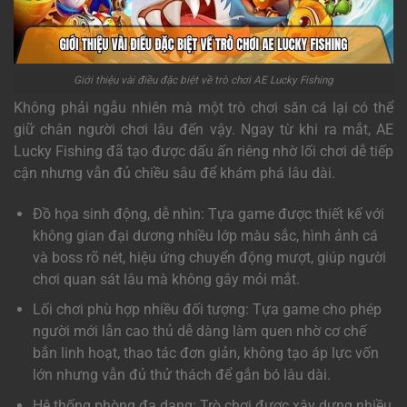
Giới thiệu vài điều đặc biệt về trò chơi AE Lucky Fishing
Không phải ngẫu nhiên mà một trò chơi săn cá lại có thể
giữ chân người chơi lâu đến vậy. Ngay từ khi ra mắt, AE
Lucky Fishing đã tạo được dấu ấn riêng nhờ lối chơi dễ tiếp
cận nhưng vẫn đủ chiều sâu để khám phá lâu dài.
Đồ họa sinh động, dễ nhìn: Tựa game được thiết kế với
không gian đại dương nhiều lớp màu sắc, hình ảnh cá
và boss rõ nét, hiệu ứng chuyển động mượt, giúp người
chơi quan sát lâu mà không gây mỏi mắt.
Lối chơi phù hợp nhiều đối tượng: Tựa game cho phép
người mới lẫn cao thủ dễ dàng làm quen nhờ cơ chế
bắn linh hoạt, thao tác đơn giản, không tạo áp lực vốn
lớn nhưng vẫn đủ thử thách để gắn bó lâu dài.
Hệ thống phòng đa dạng: Trò chơi được xây dựng nhiều