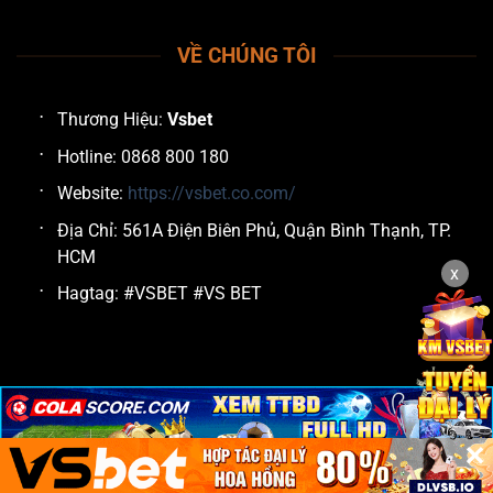
VỀ CHÚNG TÔI
Thương Hiệu:
Vsbet
Hotline: 0868 800 180
Website:
https://vsbet.co.com/
Địa Chỉ: 561A Điện Biên Phủ, Quận Bình Thạnh, TP.
HCM
x
Hagtag: #VSBET #VS BET
✕
Copyright 2026 ©
vsbet.co.com
✕