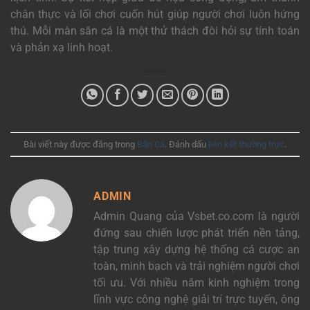
chân thực và lối chơi cuốn hút giúp người chơi luôn hứng
thú. Mỗi màn săn cá là một thử thách đòi hỏi sự tính toán
và phản xạ linh hoạt.
Bài viết này được đăng trong
Bắn Cá
. Đánh dấu
liên kết thường trực
.
ADMIN
Admin Quang của Vsbet.co.com là người
đứng sau chiến lược phát triển nền tảng,
tập trung xây dựng hệ thống cá cược an
toàn, minh bạch và trải nghiệm người chơi
tối ưu. Với nhiều năm kinh nghiệm trong
lĩnh vực công nghệ giải trí trực tuyến, ông