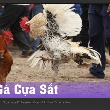
đá gà cựa sắt đơn giản tại các nhà cái uy tín như vsbet