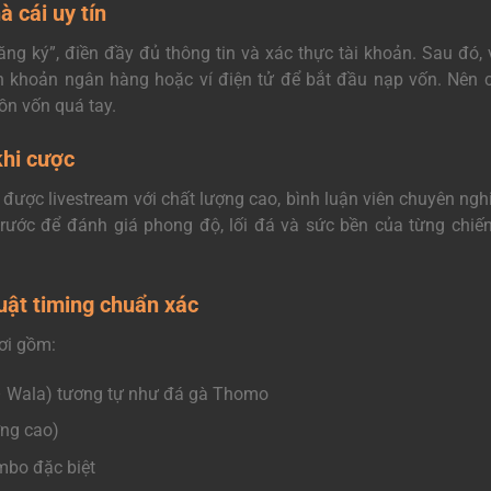
à cái uy tín
ăng ký”, điền đầy đủ thông tin và xác thực tài khoản. Sau đó,
n khoản ngân hàng hoặc ví điện tử để bắt đầu nạp vốn. Nên 
dồn vốn quá tay.
khi cược
được livestream với chất lượng cao, bình luận viên chuyên ngh
trước để đánh giá phong độ, lối đá và sức bền của từng chiế
uật timing chuẩn xác
ơi gồm:
– Wala) tương tự như đá gà Thomo
ởng cao)
ombo đặc biệt