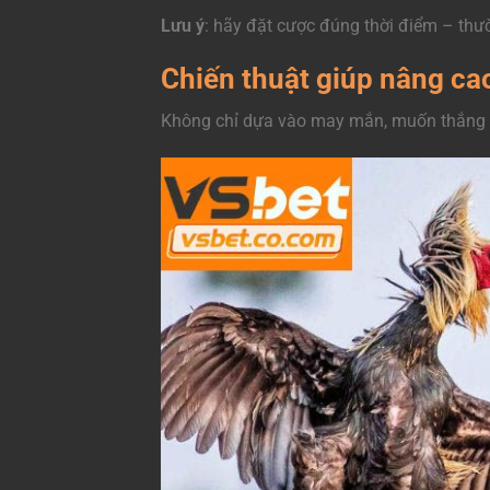
Lưu ý
: hãy đặt cược đúng thời điểm – thườn
Chiến thuật giúp nâng cao
Không chỉ dựa vào may mắn, muốn thắng lớ