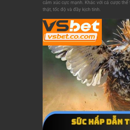
cảm xúc cực mạnh. Khác với cá cược thể t
thật, tốc độ và đầy kịch tính.