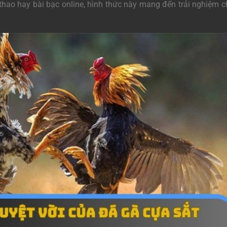
hao hay bài bạc online, hình thức này mang đến trải nghiệm 