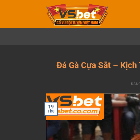
Bỏ
qua
nội
dung
Đá Gà Cựa Sắt – Kịch
ĐĂN
19
Th8