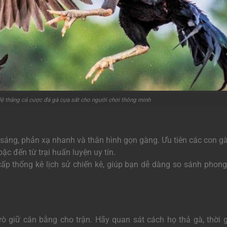
 lệ thắng cá cược đá gà cựa sắt cho người chơi thông minh
 sáng, phản xạ nhanh và thân hình gọn gàng. Ưu tiên các con g
oặc đến từ trại huấn luyện uy tín.
ấp thống kê lịch sử chiến kê, giúp bạn dễ dàng so sánh phon
rò giữ cân bằng cho trận. Hãy quan sát cách họ thả gà, thời 