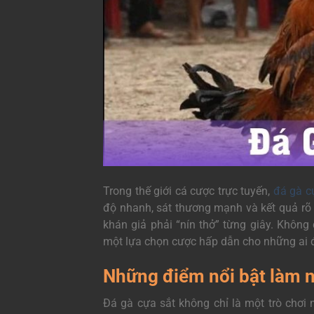
Trong thế giới cá cược trực tuyến,
đá gà c
độ nhanh, sát thương mạnh và kết quả rõ 
khán giả phải “nín thở” từng giây. Không
một lựa chọn cược hấp dẫn cho những ai 
Những điểm nổi bật làm n
Đá gà cựa sắt không chỉ là một trò chơi 