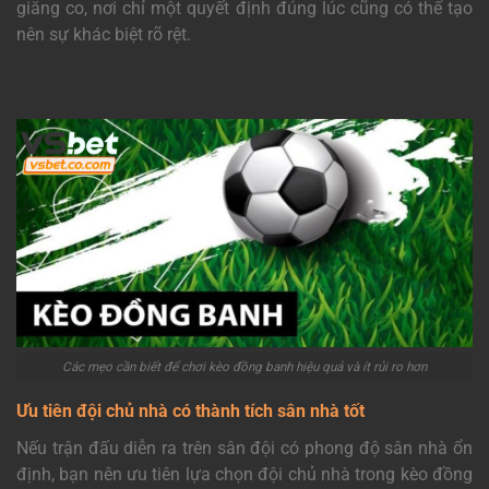
giằng co, nơi chỉ một quyết định đúng lúc cũng có thể tạo
nên sự khác biệt rõ rệt.
Các mẹo cần biết để chơi kèo đồng banh hiệu quả và ít rủi ro hơn
Ưu tiên đội chủ nhà có thành tích sân nhà tốt
Nếu trận đấu diễn ra trên sân đội có phong độ sân nhà ổn
định, bạn nên ưu tiên lựa chọn đội chủ nhà trong kèo đồng