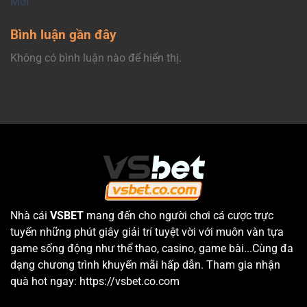
Mới
Bình luận gần đây
Không có bình luận nào để hiển thị.
Nhà cái
VSBET
mang đến cho người chơi cá cược trực
tuyến những phút giây giải trí tuyệt vời với muôn vàn tựa
game sống động như thể thao, casino, game bài...Cùng đa
dạng chương trình khuyến mãi hấp dẫn. Tham gia nhận
quà hot ngay: https://vsbet.co.com