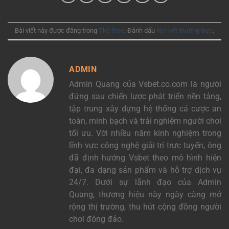
Bài viết này được đăng trong
Thể thao
. Đánh dấu
liên kết thường trực
.
ADMIN
Admin Quang của Vsbet.co.com là người
đứng sau chiến lược phát triển nền tảng,
tập trung xây dựng hệ thống cá cược an
toàn, minh bạch và trải nghiệm người chơi
tối ưu. Với nhiều năm kinh nghiệm trong
lĩnh vực công nghệ giải trí trực tuyến, ông
đã định hướng Vsbet theo mô hình hiện
đại, đa dạng sản phẩm và hỗ trợ dịch vụ
24/7. Dưới sự lãnh đạo của Admin
Quang, thương hiệu này ngày càng mở
rộng thị trường, thu hút cộng đồng người
chơi đông đảo.