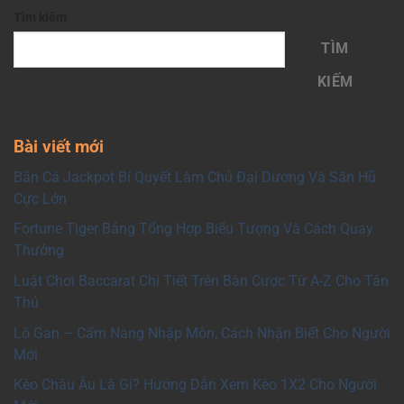
Tìm kiếm
TÌM
KIẾM
Bài viết mới
Bắn Cá Jackpot Bí Quyết Làm Chủ Đại Dương Và Săn Hũ
Cực Lớn
Fortune Tiger Bảng Tổng Hợp Biểu Tượng Và Cách Quay
Thưởng
Luật Chơi Baccarat Chi Tiết Trên Bàn Cược Từ A-Z Cho Tân
Thủ
Lô Gan – Cẩm Nang Nhập Môn, Cách Nhận Biết Cho Người
Mới
Kèo Châu Âu Là Gì? Hướng Dẫn Xem Kèo 1X2 Cho Người