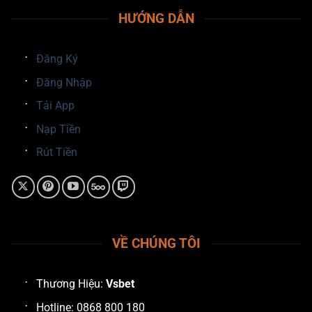
HƯỚNG DẪN
Đăng Ký
Đăng Nhập
Tải App
Nạp Tiền
Rút Tiền
VỀ CHÚNG TÔI
Thương Hiệu:
Vsbet
Hotline: 0868 800 180