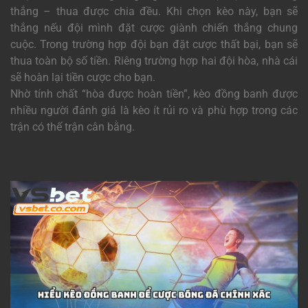
thắng – thua được chia đều. Khi chọn kèo này, bạn sẽ
thắng nếu đội mình đặt cược giành chiến thắng chung
cuộc. Trong trường hợp đội bạn đặt cược thất bại, bạn sẽ
thua toàn bộ số tiền. Riêng trường hợp hai đội hòa, nhà cái
sẽ hoàn lại tiền cược cho bạn.
Nhờ tính chất “hòa được hoàn tiền”, kèo đồng banh được
nhiều người đánh giá là kèo ít rủi ro và phù hợp trong các
trận có thế trận cân bằng.