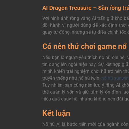
AI Dragon Treasure – Săn rồng tr
Với hình ảnh rồng vàng AI trấn giữ kho bá
dõi hành vi người dùng để xác định thời 
quay tự động, nhưng sẽ tự điều chỉnh tốc 
Có nên thử chơi game nổ 
Nếu bạn là người yêu thích nổ hũ online,
tin đang lên ngôi hiện nay. Sự kết hợp giữ
minh khiến trải nghiệm chơi hũ trở nên t
truyền thống như nổ hũ iwin,
nổ hũ sunwin
Tuy nhiên, bạn cũng nên lưu ý rằng AI kh
thế quản lý vốn và giữ tâm lý ổn định lu
hiệu quả quay hũ, nhưng không nên đặt qu
Kết luận
Nổ hũ AI là bước tiến mới của ngành cô