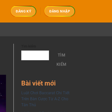
ĐĂNG KÝ
ĐĂNG NHẬP
Tìm kiếm
TÌM
KIẾM
Bài viết mới
Luật Chơi Baccarat Chi Tiết
Trên Bàn Cược Từ A-Z Cho
Tân Thủ