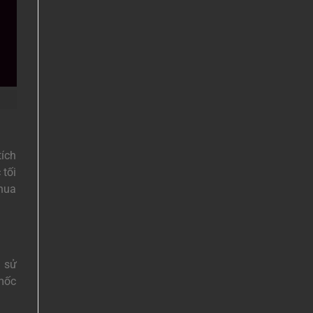
tích
 tối
thua
 sử
 mốc