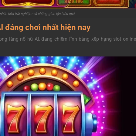
 nhân hóa trải nghiệm và chống gian lận hiệu quả
I đáng chơi nhất hiện nay
ng làng nổ hũ AI, đang chiếm lĩnh bảng xếp hạng slot online