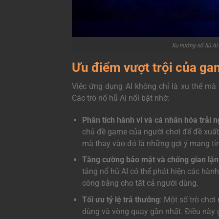
Xu hướng nổ hũ AI
Ưu điểm vượt trội của ga
Việc ứng dụng AI không chỉ là xu thế mà 
Các trò nổ hũ AI nổi bật nhờ:
Phân tích hành vi và cá nhân hóa trải 
chủ đề game của người chơi để đề xuất
mà thay vào đó là những gợi ý mang tín
Tăng cường bảo mật và chống gian lận
tảng nổ hũ AI có thể phát hiện các hàn
công bằng cho tất cả người dùng.
Tối ưu tỷ lệ trả thưởng
: Một số trò chơi
dùng và vòng quay gần nhất. Điều này gi