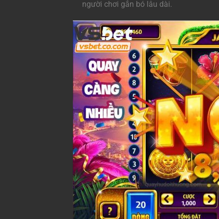
người chơi gắn bó lâu dài.