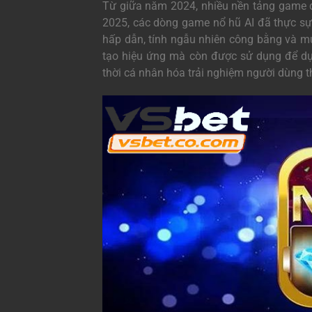
Từ giữa năm 2024, nhiều nền tảng game đ
2025, các dòng game nổ hũ AI đã thực sự 
hấp dẫn, tính ngẫu nhiên công bằng và mứ
tạo hiệu ứng mà còn được sử dụng để dự 
thời cá nhân hóa trải nghiệm người dùng th