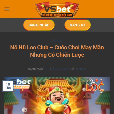
Bỏ
qua
nội
dung
ĐĂNG NHẬP
ĐĂNG KÝ
NỔ HŨ
Nổ Hũ Loc Club – Cuộc Chơi May Mắn
Nhưng Có Chiến Lược
ĐĂNG VÀO
19 THÁNG 8, 2025
BỞI
ADMIN
19
Th8