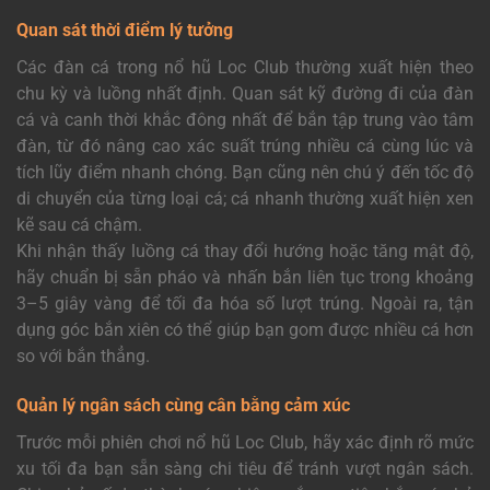
Quan sát thời điểm lý tưởng
Các đàn cá trong nổ hũ Loc Club thường xuất hiện theo
chu kỳ và luồng nhất định. Quan sát kỹ đường đi của đàn
cá và canh thời khắc đông nhất để bắn tập trung vào tâm
đàn, từ đó nâng cao xác suất trúng nhiều cá cùng lúc và
tích lũy điểm nhanh chóng. Bạn cũng nên chú ý đến tốc độ
di chuyển của từng loại cá; cá nhanh thường xuất hiện xen
kẽ sau cá chậm.
Khi nhận thấy luồng cá thay đổi hướng hoặc tăng mật độ,
hãy chuẩn bị sẵn pháo và nhấn bắn liên tục trong khoảng
3–5 giây vàng để tối đa hóa số lượt trúng. Ngoài ra, tận
dụng góc bắn xiên có thể giúp bạn gom được nhiều cá hơn
so với bắn thẳng.
Quản lý ngân sách cùng cân bằng cảm xúc
Trước mỗi phiên chơi nổ hũ Loc Club, hãy xác định rõ mức
xu tối đa bạn sẵn sàng chi tiêu để tránh vượt ngân sách.