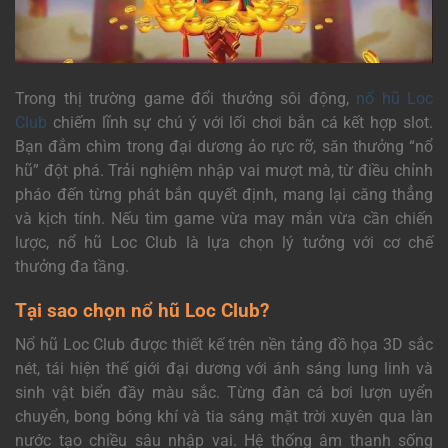
Trong thị trường game đổi thưởng sôi động,
nổ hũ Loc
Club
chiếm lĩnh sự chú ý với lối chơi bắn cá kết hợp slot.
Bạn đắm chìm trong đại dương ảo rực rỡ, săn thưởng “nổ
hũ” đột phá. Trải nghiệm nhập vai mượt mà, từ điều chỉnh
pháo đến từng phát bắn quyết định, mang lại căng thẳng
và kịch tính. Nếu tìm game vừa may mắn vừa cần chiến
lược, nổ hũ Loc Club là lựa chọn lý tưởng với cơ chế
thưởng đa tầng.
Tại sao chọn nổ hũ Loc Club?
Nổ hũ Loc Club được thiết kế trên nền tảng đồ họa 3D sắc
nét, tái hiện thế giới đại dương với ánh sáng lung linh và
sinh vật biển đầy màu sắc. Từng đàn cá bơi lượn uyển
chuyển, bong bóng khí và tia sáng mặt trời xuyên qua làn
nước tạo chiều sâu nhập vai. Hệ thống âm thanh sống