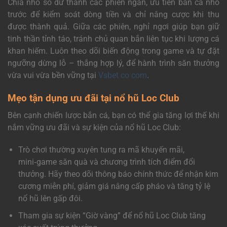
Chia nhỏ số dư thành các phiên ngắn, ưu tiên bắn cá nhỏ
trước để kiểm soát dòng tiền và chỉ nâng cược khi thu
được thành quả. Giữa các phiên, nghỉ ngơi giúp bạn giữ
tinh thần tỉnh táo, tránh chủ quan bắn liên tục khi lượng cá
khan hiếm. Luôn theo dõi biến động trong game và tự đặt
ngưỡng dừng lỗ – thắng hợp lý, để hành trình săn thưởng
vừa vui vừa bền vững tại
Vsbet co com
.
Mẹo tận dụng ưu đãi tại nổ hũ Loc Club
Bên cạnh chiến lược bắn cá, bạn có thể gia tăng lợi thế khi
nắm vững ưu đãi và sự kiện của nổ hũ Loc Club:
Trò chơi thường xuyên tung ra mã khuyến mãi,
mini‑game săn quà và chương trình tích điểm đổi
thưởng. Hãy theo dõi thông báo chính thức để nhận kim
cương miễn phí, giảm giá nâng cấp pháo và tăng tỷ lệ
nổ hũ lên gấp đôi.
Tham gia sự kiện “Giờ vàng” để nổ hũ Loc Club tăng