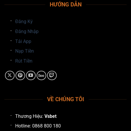
HƯỚNG DẪN
Đăng Ký
Đăng Nhập
Tải App
Nạp Tiền
Rút Tiền
VỀ CHÚNG TÔI
Thương Hiệu:
Vsbet
Hotline: 0868 800 180