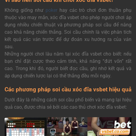
Không giống như
poker
hay các trò chơi đơn thuần phụ
thuộc vào may mắn, xóc đĩa vsbet cho phép người chơi áp
dụng nhiều chiến thuật và phương pháp soi cầu để nâng
cao khả năng chiến thắng. Soi cầu chính là việc phân tích
kết quả các ván trước để dự đoán xu hướng ra của ván
sau.
Những người chơi lâu năm tại xóc đĩa vsbet cho biết: nếu
bạn chỉ đặt cược theo cảm tính, khả năng “đứt vốn” rất
cao. Trong khi đó, người biết đọc cầu, ghi nhớ kết quả và
áp dụng chiến lược lại có thể thắng đều mỗi ngày.
Các phương pháp soi cầu xóc đĩa vsbet hiệu quả
Dưới đây là những cách soi cầu phổ biến và mang lại hiệu
quả cao, được chia sẻ bởi các cao thủ chơi xóc đĩa vsbet: