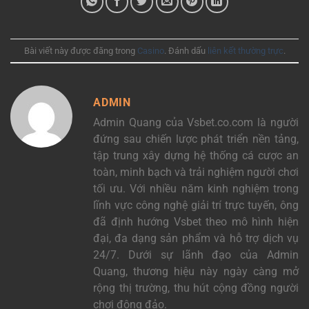
Bài viết này được đăng trong
Casino
. Đánh dấu
liên kết thường trực
.
ADMIN
Admin Quang của Vsbet.co.com là người
đứng sau chiến lược phát triển nền tảng,
tập trung xây dựng hệ thống cá cược an
toàn, minh bạch và trải nghiệm người chơi
tối ưu. Với nhiều năm kinh nghiệm trong
lĩnh vực công nghệ giải trí trực tuyến, ông
đã định hướng Vsbet theo mô hình hiện
đại, đa dạng sản phẩm và hỗ trợ dịch vụ
24/7. Dưới sự lãnh đạo của Admin
Quang, thương hiệu này ngày càng mở
rộng thị trường, thu hút cộng đồng người
chơi đông đảo.