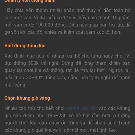
Quản lý vốn thông minh
Hãy chia vốn thành nhiều phần nhỏ thay vì dồn toàn bộ
vào một ván. Ví dụ: nếu có 1 triệu, hãy chia thành 10 phần,
mỗi ván cược 100.000 đồng. Điều này giúp bạn trụ lâu, dễ
gỡ vốn khi cầu đổi chiều và kiểm soát cảm xúc tốt hơn.
Biết dừng đúng lúc
Xác định mục tiêu lợi nhuận cụ thể cho từng ngày chơi. Ví
dụ: thắng 500k thì nghỉ. Đừng để lòng tham khiến bạn
quay lại chơi khi đã thắng, rất dễ “trả lại hết”. Ngược lại,
nếu thua 30–40% tổng vốn, cũng nên tạm nghỉ để tránh
mất trắng.
Chọn khung giờ vàng
Nhiều cao thủ cho biết chơi
win99 xóc đĩa
vào các khung
giờ cao điểm như 19h–23h sẽ dễ bắt cầu hơn vì lượng
người chơi lớn, cầu chạy ổn định và dễ phân tích. Tránh
các khung giờ quá khuya vì dễ mệt mỏi, mất tỉnh táo.